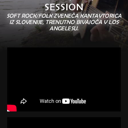
SESSION
SOFT ROCK/FOLK ZVENEČA KANTAVTORICA
IZ SLOVENIJE, TRENUTNO BIVAJOČA V LOS
ANGELESU.​